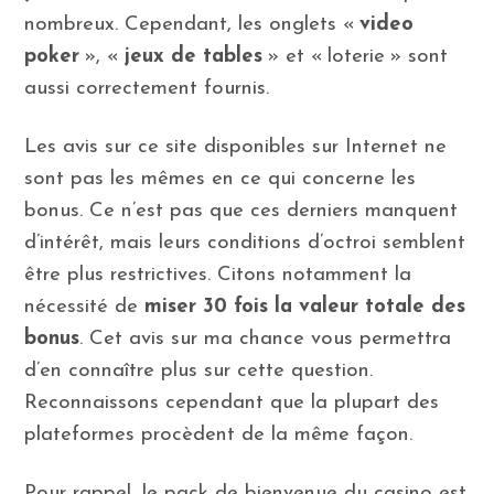
nombreux. Cependant, les onglets «
video
poker
», «
jeux de tables
» et « loterie » sont
aussi correctement fournis.
Les avis sur ce site disponibles sur Internet ne
sont pas les mêmes en ce qui concerne les
bonus. Ce n’est pas que ces derniers manquent
d’intérêt, mais leurs conditions d’octroi semblent
être plus restrictives. Citons notamment la
nécessité de
miser 30 fois la valeur totale des
bonus
. Cet avis sur ma chance vous permettra
d’en connaître plus sur cette question.
Reconnaissons cependant que la plupart des
plateformes procèdent de la même façon.
Pour rappel, le pack de bienvenue du casino est