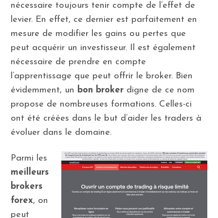
nécessaire toujours tenir compte de l’effet de
levier. En effet, ce dernier est parfaitement en
mesure de modifier les gains ou pertes que
peut acquérir un investisseur. Il est également
nécessaire de prendre en compte
l’apprentissage que peut offrir le broker. Bien
évidemment, un
bon broker
digne de ce nom
propose de nombreuses formations. Celles-ci
ont été créées dans le but d’aider les traders à
évoluer dans le domaine.
Parmi les
meilleurs
brokers
forex
, on
peut