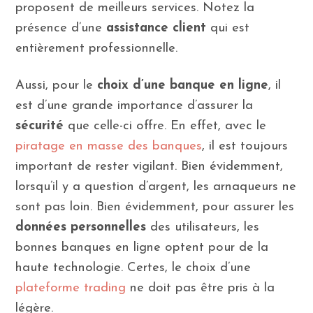
proposent de meilleurs services. Notez la
présence d’une
assistance client
qui est
entièrement professionnelle.
Aussi, pour le
choix d’une banque en ligne
, il
est d’une grande importance d’assurer la
sécurité
que celle-ci offre. En effet, avec le
piratage en masse des banques
, il est toujours
important de rester vigilant. Bien évidemment,
lorsqu’il y a question d’argent, les arnaqueurs ne
sont pas loin. Bien évidemment, pour assurer les
données personnelles
des utilisateurs, les
bonnes banques en ligne optent pour de la
haute technologie. Certes, le choix d’une
plateforme trading
ne doit pas être pris à la
légère.