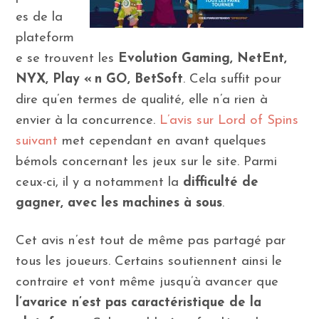
es de la
plateform
e se trouvent les
Evolution Gaming, NetEnt,
NYX, Play « n GO, BetSoft
. Cela suffit pour
dire qu’en termes de qualité, elle n’a rien à
envier à la concurrence.
L’avis sur Lord of Spins
suivant
met cependant en avant quelques
bémols concernant les jeux sur le site. Parmi
ceux-ci, il y a notamment la
difficulté de
gagner, avec les machines à sous
.
Cet avis n’est tout de même pas partagé par
tous les joueurs. Certains soutiennent ainsi le
contraire et vont même jusqu’à avancer que
l’avarice n’est pas caractéristique de la