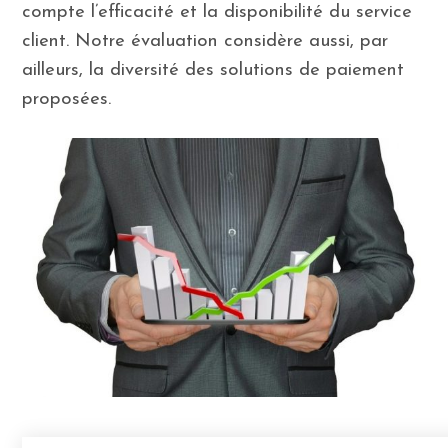
compte l’efficacité et la disponibilité du service
client. Notre évaluation considère aussi, par
ailleurs, la diversité des solutions de paiement
proposées.