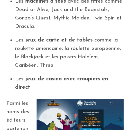
Les
machines à sous
avec des titres comme
Dead or Alive, Jack and the Beanstalk,
Gonzo’s Quest, Mythic Maiden, Twin Spin et
Dracula.
Les
jeux de carte et de tables
comme la
roulette américaine, la roulette européenne,
le Blackjack et les pokers Hold’em,
Caribéen, Three
Les
jeux de casino avec croupiers en
direct
Parmi les
noms des
éditeurs
partenair