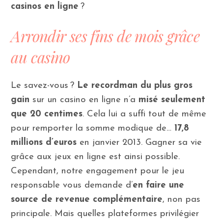
casinos en ligne
?
Arrondir ses fins de mois grâce
au casino
Le savez-vous ?
Le recordman du plus gros
gain
sur un casino en ligne n’a
misé seulement
que 20 centimes
. Cela lui a suffi tout de même
pour remporter la somme modique de…
17,8
millions d’euros
en janvier 2013. Gagner sa vie
grâce aux jeux en ligne est ainsi possible.
Cependant, notre engagement pour le jeu
responsable vous demande d’
en faire une
source de revenue complémentaire
, non pas
principale. Mais quelles plateformes privilégier