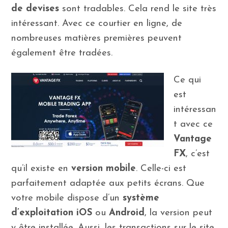
de devises
sont tradables. Cela rend le site très
intéressant. Avec ce courtier en ligne, de
nombreuses matières premières peuvent
également être tradées.
Ce qui
est
intéressan
t avec ce
Vantage
FX
, c’est
qu’il existe en
version mobile
. Celle-ci est
parfaitement adaptée aux petits écrans. Que
votre mobile dispose d’un
système
d’exploitation iOS
ou
Android
, la version peut
y être installée. Aussi, les transactions sur le site