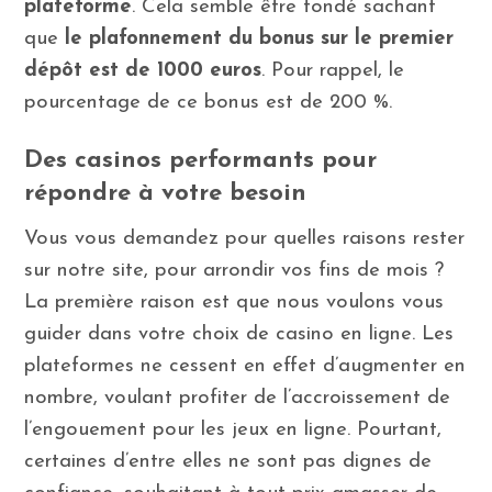
plateforme
. Cela semble être fondé sachant
que
le plafonnement du bonus sur le premier
dépôt est de 1000 euros
. Pour rappel, le
pourcentage de ce bonus est de 200 %.
Des casinos performants pour
répondre à votre besoin
Vous vous demandez pour quelles raisons rester
sur notre site, pour arrondir vos fins de mois ?
La première raison est que nous voulons vous
guider dans votre choix de casino en ligne. Les
plateformes ne cessent en effet d’augmenter en
nombre, voulant profiter de l’accroissement de
l’engouement pour les jeux en ligne. Pourtant,
certaines d’entre elles ne sont pas dignes de