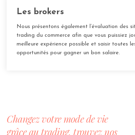
Les brokers
Nous présentons également l’évaluation des si
trading du commerce afin que vous puissiez jou
meilleure expérience possible et saisir toutes le
opportunités pour gagner un bon salaire.
Changez votre mode de vie
grâce au trading, trouvez nos